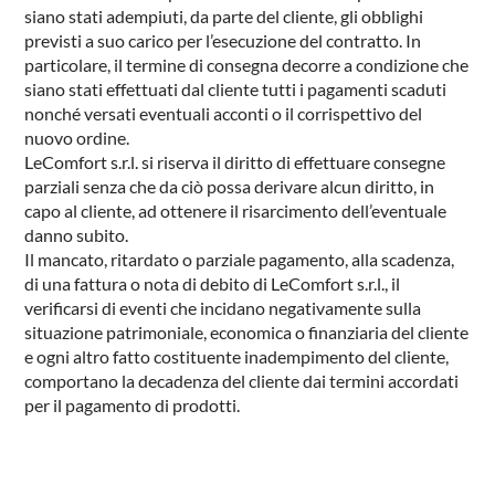
siano stati adempiuti, da parte del cliente, gli obblighi
previsti a suo carico per l’esecuzione del contratto. In
particolare, il termine di consegna decorre a condizione che
siano stati effettuati dal cliente tutti i pagamenti scaduti
nonché versati eventuali acconti o il corrispettivo del
nuovo ordine.
LeComfort s.r.l. si riserva il diritto di effettuare consegne
parziali senza che da ciò possa derivare alcun diritto, in
capo al cliente, ad ottenere il risarcimento dell’eventuale
PRODUCTS
danno subito.
NEW
COLLECTIONS
Il mancato, ritardato o parziale pagamento, alla scadenza,
di una fattura o nota di debito di LeComfort s.r.l., il
COVER FINISHES
verificarsi di eventi che incidano negativamente sulla
situazione patrimoniale, economica o finanziaria del cliente
COMPANY
e ogni altro fatto costituente inadempimento del cliente,
CONTACT US
comportano la decadenza del cliente dai termini accordati
per il pagamento di prodotti.
RESERVED AREA