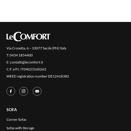
Via Crosetta, 6 – 33077 Sacile (PN) Italy
T:
0434 1854400
E:
contatti@lecomfort.it
C.F. e P.I. IT04023160262
WEEE registration number DE12418382
SOFA
Corner Sofas
Sofas with Storage